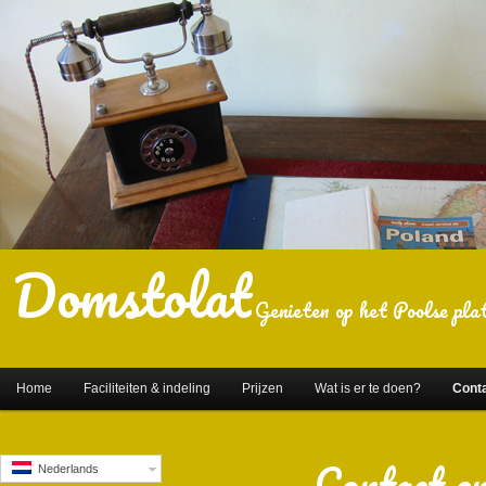
Domstolat
Genieten op het Poolse plat
Home
Faciliteiten & indeling
Prijzen
Wat is er te doen?
Cont
Contact e
Nederlands