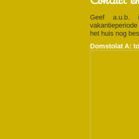
Geef a.u.b. 
vakantieperiode 
het huis nog bes
Domstolat A: t