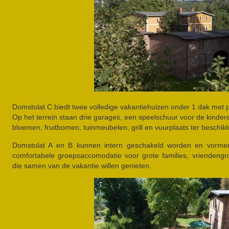
Domstolat C biedt twee volledige vakantiehuizen onder 1 dak met 
Op het terrein staan drie garages, een speelschuur voor de kinde
bloemen, fruitbomen, tuinmeubelen, grill en vuurplaats ter beschikk
Domstolat A en B kunnen intern geschakeld worden en vorme
comfortabele groepsaccomodatie voor grote families, vrienden
die samen van de vakantie willen genieten.