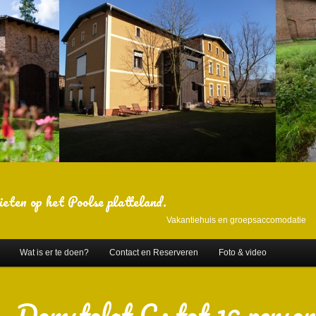
ieten op het Poolse platteland.
Vakantiehuis en groepsaccomodatie
Wat is er te doen?
Contact en Reserveren
Foto & video
Domstolat C: tot 16 person