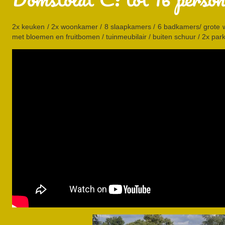
2x keuken / 2x woonkamer / 8 slaapkamers / 6 badkamers/ grote 
met bloemen en fruitbomen / tuinmeubilair / buiten schuur / 2x pa